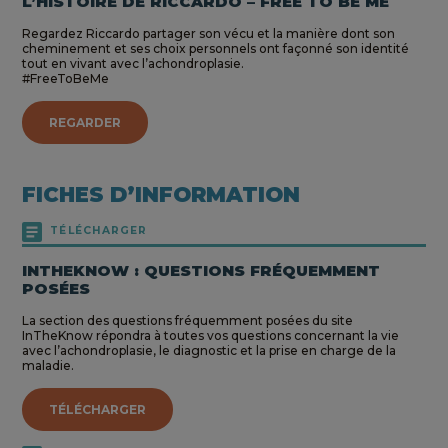
L’HISTOIRE DE RICCARDO – FREE TO BE ME
Regardez Riccardo partager son vécu et la manière dont son
cheminement et ses choix personnels ont façonné son identité
tout en vivant avec l’achondroplasie.
#FreeToBeMe
REGARDER
FICHES D’INFORMATION
TÉLÉCHARGER
INTHEKNOW : QUESTIONS FRÉQUEMMENT
POSÉES
La section des questions fréquemment posées du site
InTheKnow répondra à toutes vos questions concernant la vie
avec l’achondroplasie, le diagnostic et la prise en charge de la
maladie.
TÉLÉCHARGER