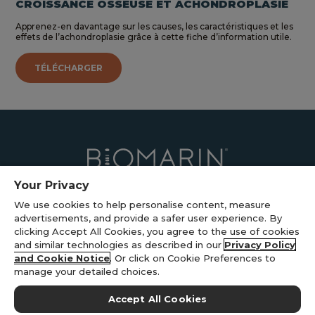
CROISSANCE OSSEUSE ET ACHONDROPLASIE
Apprenez-en davantage sur les causes, les caractéristiques et les
effets de l’achondroplasie grâce à cette fiche d’information utile.
TÉLÉCHARGER
Your Privacy
We use cookies to help personalise content, measure
advertisements, and provide a safer user experience. By
clicking Accept All Cookies, you agree to the use of cookies
Politique de confidentialité
and similar technologies as described in our
Privacy Policy
Conditions générales d’utilisation
and Cookie Notice
. Or click on Cookie Preferences to
manage your detailed choices.
Préférences relatives aux cookies
Accept All Cookies
© 2026 BioMarin International Ltd. Tous droits réservés. EUCAN-