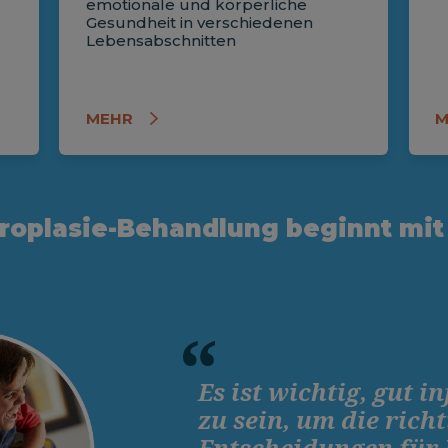
emotionale und körperliche
Gesundheit in verschiedenen
Lebensabschnitten
MEHR
M
roplasie-Behandlung beginnt mit
Es ist wichtig, gut i
zu sein, um die rich
Entscheidungen für 