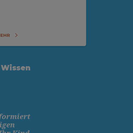
EHR
 Wissen
nformiert
tigen
Ihr Kind