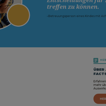
treffen zu können.
–Betreuungsperson eines Kindes mit Ac
HE
ÜBER
FACT
Erfahren
mehr üb
Auswirk
HE