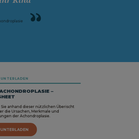
hondroplasie
RUNTERLADEN
 ACHONDROPLASIE –
SHEET
 Sie anhand dieser nützlichen Überischt
er die Ursachen, Merkmale und
ungen der Achondroplasie.
RUNTERLADEN