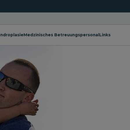
ndroplasie
Medzinisches Betreuungspersonal
Links