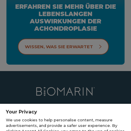
ERFAHREN SIE MEHR ÜBER DIE
LEBENSLANGEN
AUSWIRKUNGEN DER
ACHONDROPLASIE
WISSEN, WAS SIE ERWARTET
Your Privacy
We use cookies to help personalise content, measure
Nutzungsbedingungen
advertisements, and provide a safer user experience. By