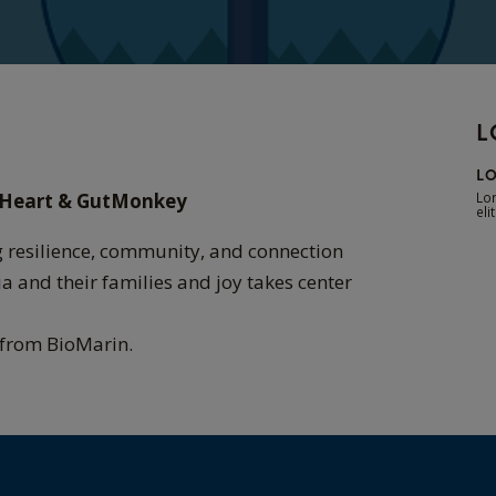
N
L
LO
ig Heart & GutMonkey
Lor
elit
resilience, community, and connection
ia and their families and joy takes center
 from BioMarin.