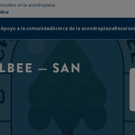
teresados en la acondroplasia
édica
Apoyo a la comunidad
Acerca de la acondroplasia
Recurso
LBEE — SAN