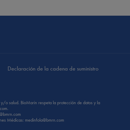
Declaración de la cadena de suministro
y/o salud. BioMarin respeta la protección de datos y la
.com.
cy@bmrn.com
nes Médicas: medinfola@bmrn.com