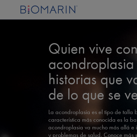
Quien vive co
acondroplasia 
historias que v
de lo que se v
La acondroplasia es el tipo de talla
característica más conocida es la ba
acondroplasia va mucho más allá e i
y problemas de salud. Conoce más s